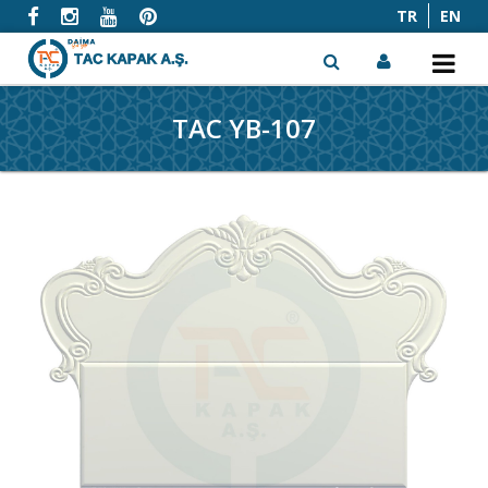
TR
EN
TAC YB-107
x