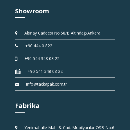
Showroom
Altınay Caddesi No:58/B Altındağ/Ankara
+90 444 0 822
+90 544 348 08 22
+90 541 348 08 22
info@tackapak.com.tr
Fabrika
Yenimahalle Mah. 8. Cad. Mobilyacılar OSB No:6