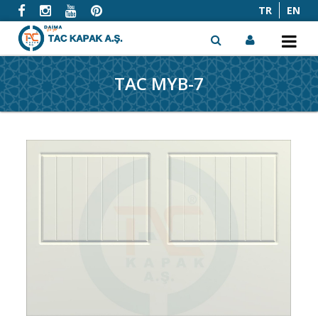
TR
EN
TAC MYB-7
x