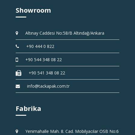
Showroom
Altınay Caddesi No:58/B Altındağ/Ankara
+90 444 0 822
+90 544 348 08 22
+90 541 348 08 22
info@tackapak.com.tr
Fabrika
Yenimahalle Mah. 8. Cad. Mobilyacılar OSB No:6