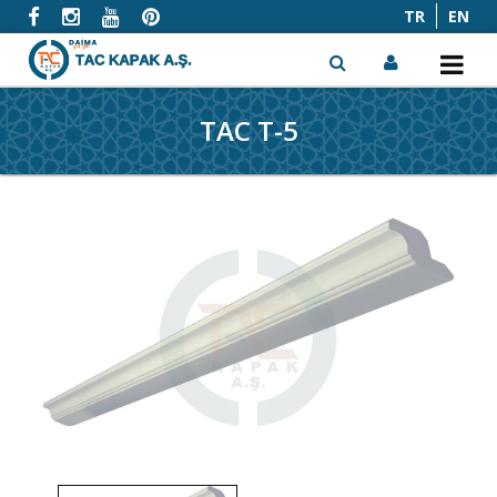
TR
EN
TAC T-5
x