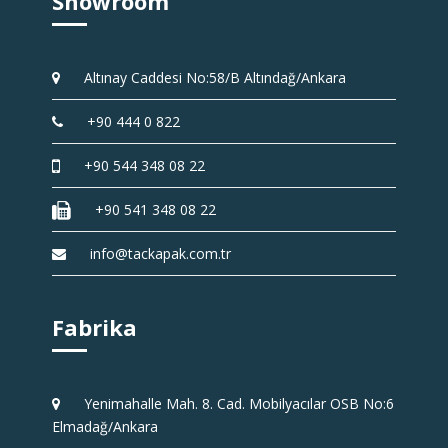
Showroom
Altınay Caddesi No:58/B Altındağ/Ankara
+90 444 0 822
+90 544 348 08 22
+90 541 348 08 22
info@tackapak.com.tr
Fabrika
Yenimahalle Mah. 8. Cad. Mobilyacılar OSB No:6
Elmadağ/Ankara