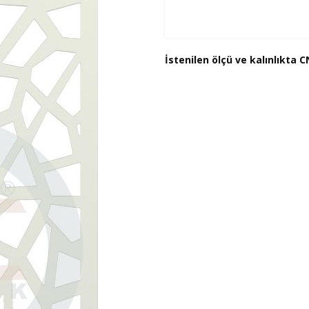
İstenilen ölçü ve kalınlıkta CN