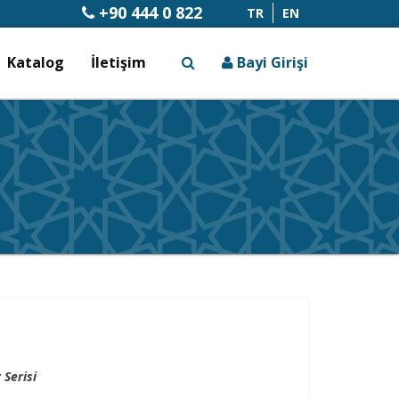
+90 444 0 822
TR
EN
Katalog
İletişim
Bayi Girişi
x
 Serisi