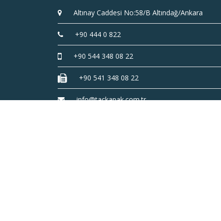
Altınay Caddesi No:58/B Altındağ/Ankara
+90 444 0 822
+90 544 348 08 22
+90 541 348 08 22
info@tackapak.com.tr