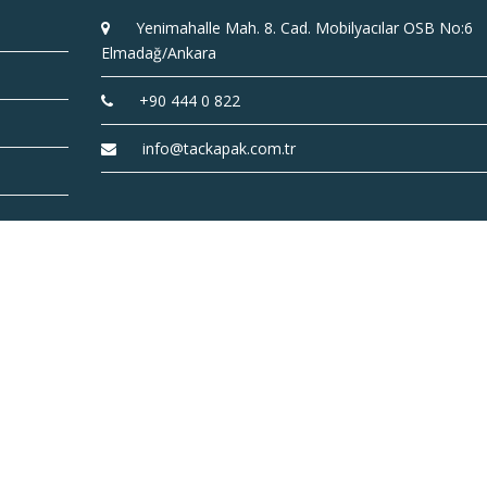
Yenimahalle Mah. 8. Cad. Mobilyacılar OSB No:6
Elmadağ/Ankara
+90 444 0 822
info@tackapak.com.tr
TAC Kapak A.Ş. © 2022 |
coded by
ideametrik