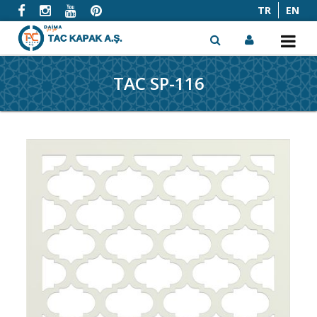
TR
EN
TAC SP-116
x