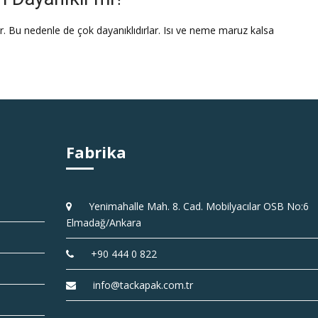
. Bu nedenle de çok dayanıklıdırlar. Isı ve neme maruz kalsa
Fabrika
Yenimahalle Mah. 8. Cad. Mobilyacılar OSB No:6
Elmadağ/Ankara
+90 444 0 822
info@tackapak.com.tr