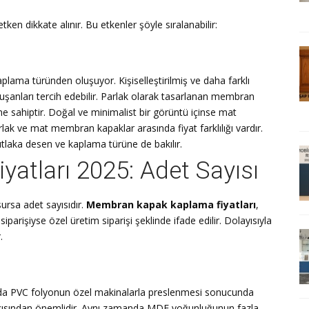
tken dikkate alınır. Bu etkenler şöyle sıralanabilir:
aplama türünden oluşuyor. Kişiselleştirilmiş ve daha farklı
uşanları tercih edebilir. Parlak olarak tasarlanan membran
 sahiptir. Doğal ve minimalist bir görüntü içinse mat
rlak ve mat membran kapaklar arasında fiyat farklılığı vardır.
utlaka desen ve kaplama türüne de bakılır.
atları 2025: Adet Sayısı
ursa adet sayısıdır.
Membran kapak kaplama fiyatları
,
rişiyse özel üretim siparişi şeklinde ifade edilir. Dolayısıyla
r.
klarda PVC folyonun özel makinalarla preslenmesi sonucunda
 açısından önemlidir. Aynı zamanda MDF yoğunluğunun fazla