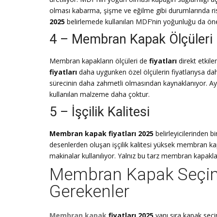
olması kabarma, şişme ve eğilme gibi durumlarında ri
2025
belirlemede kullanılan MDF’nin yoğunluğu da ön
4 – Membran Kapak Ölçüleri
Membran kapakların ölçüleri de
fiyatları
direkt etkil
fiyatları
daha uygunken özel ölçülerin fiyatlarıysa da
sürecinin daha zahmetli olmasından kaynaklanıyor. Ayr
kullanılan malzeme daha çoktur.
5 – İşçilik Kalitesi
Membran kapak fiyatları 2025
belirleyicilerinden b
desenlerden oluşan işçilik kalitesi yüksek membran k
makinalar kullanılıyor. Yalnız bu tarz membran kapaklar
Membran Kapak Seçim
Gerekenler
Membran kapak
fiyatları 2025
yanı sıra kapak seç