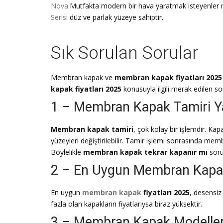
Nova
Mutfakta modern bir hava yaratmak isteyenler no
Serisi
düz ve parlak yüzeye sahiptir.
Sık Sorulan Sorular
Membran kapak ve
membran kapak fiyatları 202
kapak fiyatları 2025
konusuyla ilgili merak edilen so
1 – Membran Kapak Tamiri Ya
Membran kapak tamiri
, çok kolay bir işlemdir. K
yüzeyleri değiştirilebilir. Tamir işlemi sonrasında 
Böylelikle
membran kapak tekrar kapanır mı
soru
2 – En Uygun Membran Kapak 
En uygun
membran kapak
fiyatları 2025
, desensiz
fazla olan kapakların fiyatlarıysa biraz yüksektir.
3 – Membran Kapak Modelleri