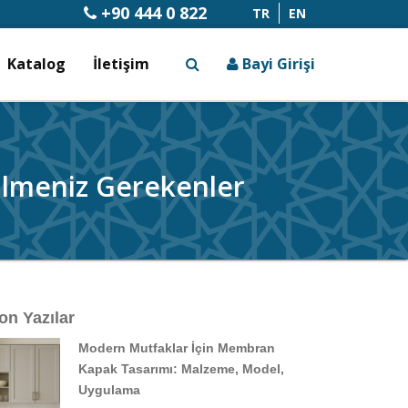
+90 444 0 822
TR
EN
Katalog
İletişim
Bayi Girişi
x
ilmeniz Gerekenler
on Yazılar
Modern Mutfaklar İçin Membran
Kapak Tasarımı: Malzeme, Model,
Uygulama