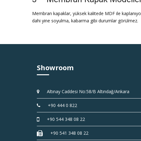
Membran kapaklar, yüksek kalitede MDF ile kaplanıyor
dahi yine soyulma, kabarma gibi durumlar görülmez.
Showroom
Altınay Caddesi No:58/B Altındağ/Ankara
+90 444 0 822
+90 544 348 08 22
+90 541 348 08 22