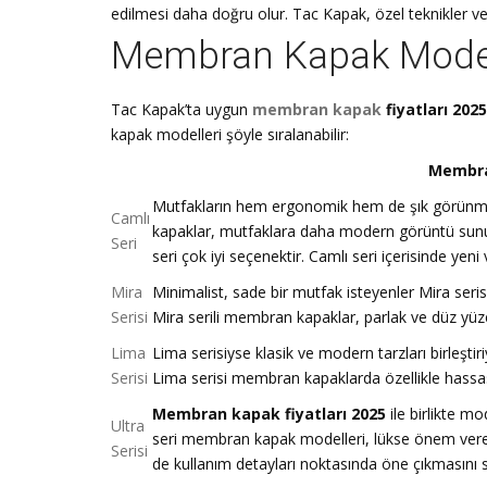
edilmesi daha doğru olur. Tac Kapak, özel teknikler v
Membran Kapak Modell
Tac Kapak’ta uygun
membran kapak
fiyatları 202
kapak modelleri şöyle sıralanabilir:
Membra
Mutfakların hem ergonomik hem de şık görünmesini
Camlı
kapaklar, mutfaklara daha modern görüntü sunuyo
Seri
seri çok iyi seçenektir. Camlı seri içerisinde yen
Mira
Minimalist, sade bir mutfak isteyenler Mira serisin
Serisi
Mira serili membran kapaklar, parlak ve düz yüz
Lima
Lima serisiyse klasik ve modern tarzları birleştiri
Serisi
Lima serisi membran kapaklarda özellikle hassas 
Membran kapak fiyatları 2025
ile birlikte mo
Ultra
seri membran kapak modelleri, lükse önem verenle
Serisi
de kullanım detayları noktasında öne çıkmasını 