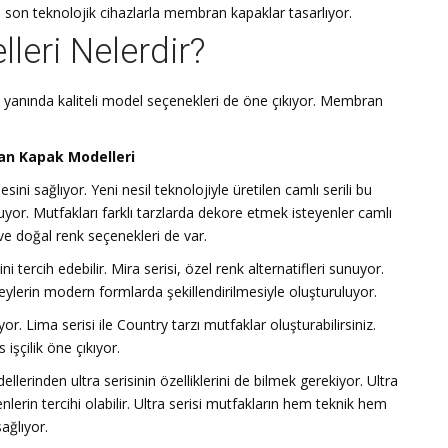
e son teknolojik cihazlarla membran kapaklar tasarlıyor.
eri Nelerdir?
5
yanında kaliteli model seçenekleri de öne çıkıyor. Membran
n Kapak Modelleri
 sağlıyor. Yeni nesil teknolojiyle üretilen camlı serili bu
r. Mutfakları farklı tarzlarda dekore etmek isteyenler camlı
i ve doğal renk seçenekleri de var.
i tercih edebilir. Mira serisi, özel renk alternatifleri sunuyor.
eylerin modern formlarda şekillendirilmesiyle oluşturuluyor.
yor. Lima serisi ile Country tarzı mutfaklar oluşturabilirsiniz.
işçilik öne çıkıyor.
dellerinden ultra serisinin özelliklerini de bilmek gerekiyor. Ultra
rin tercihi olabilir. Ultra serisi mutfakların hem teknik hem
sağlıyor.