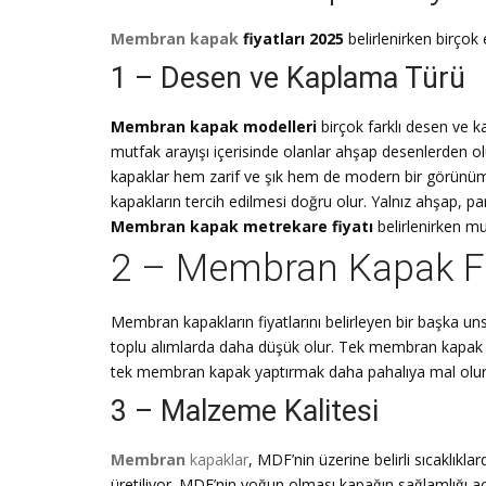
Membran kapak
fiyatları 2025
belirlenirken birçok e
1 – Desen ve Kaplama Türü
Membran kapak modelleri
birçok farklı desen ve k
mutfak arayışı içerisinde olanlar ahşap desenlerden ol
kapaklar hem zarif ve şık hem de modern bir görünüme
kapakların tercih edilmesi doğru olur. Yalnız ahşap, pa
Membran kapak metrekare fiyatı
belirlenirken m
2 – Membran Kapak Fiy
Membran kapakların fiyatlarını belirleyen bir başka uns
toplu alımlarda daha düşük olur. Tek membran kapak sipa
tek membran kapak yaptırmak daha pahalıya mal olu
3 – Malzeme Kalitesi
Membran
kapaklar
, MDF’nin üzerine belirli sıcaklı
üretiliyor. MDF’nin yoğun olması kapağın sağlamlığı