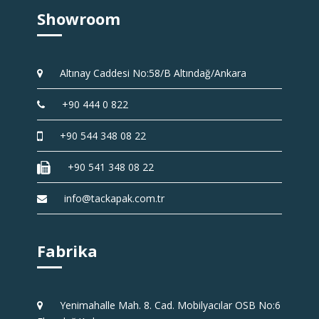
Showroom
Altınay Caddesi No:58/B Altındağ/Ankara
+90 444 0 822
+90 544 348 08 22
+90 541 348 08 22
info@tackapak.com.tr
Fabrika
Yenimahalle Mah. 8. Cad. Mobilyacılar OSB No:6