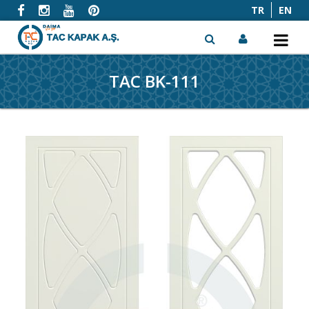
TR
EN
TAC BK-111
x