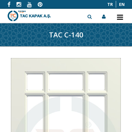
TR
EN
TAC C-140
x