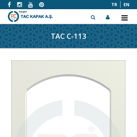
TR
EN
TAC C-113
x