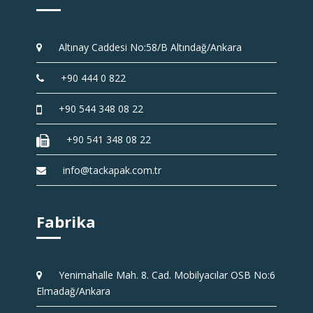
Altınay Caddesi No:58/B Altındağ/Ankara
+90 444 0 822
+90 544 348 08 22
+90 541 348 08 22
info@tackapak.com.tr
Fabrika
Yenimahalle Mah. 8. Cad. Mobilyacılar OSB No:6
Elmadağ/Ankara