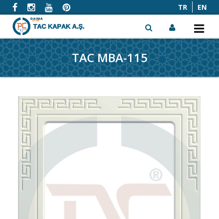
TR
EN
TAC MBA-115
x